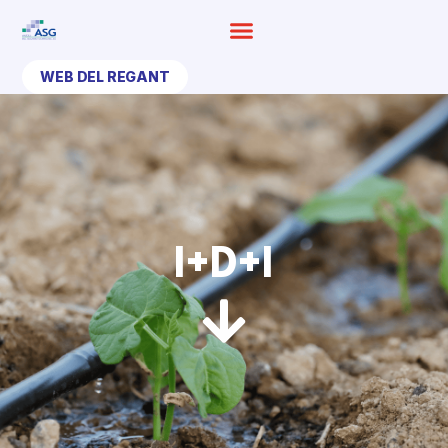
Ir
al
contenido
WEB DEL REGANT
I+D+I