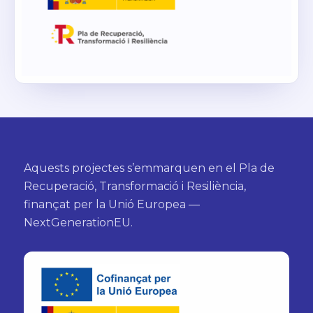
Aquests projectes s’emmarquen en el Pla de
Recuperació, Transformació i Resiliència,
finançat per la Unió Europea —
NextGenerationEU.