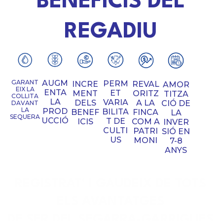
BENEFICIS DEL
REGADIU
GARANT
AUGM
PERM
INCRE
REVAL
AMOR
EIX LA
ENTA
ET
MENT
ORITZ
TITZA
COLLITA
LA
VARIA
DELS
A LA
CIÓ DE
DAVANT
LA
PROD
BILITA
BENEF
FINCA
LA
SEQUERA
UCCIÓ
T DE
ICIS
COM A
INVER
CULTI
PATRI
SIÓ EN
US
MONI
7-8
ANYS
REGISTRAT' I GAUDEIX DE TOTS
ELS AVANTATGES
DE SER DEL SEGARRA-GARRIGUES