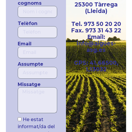
cognoms
25300 Tàrrega
(Lleida)
Telèfon
Tel. 973 50 20 20
Fax. 973 31 43 22
Email:
info@aigues-
Email
asg.es
GPS: 41,66500,
Assumpte
1,13032
Missatge
He estat
informat/da del