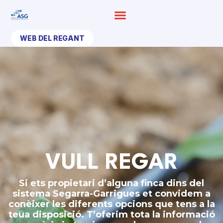
Ir
al
contenido
WEB DEL REGANT
VULL REGAR
Si ets propietari d’alguna finca dins del
sistema Segarra-Garrigues et convidem a
conèixer les diferents opcions que tens a la
teua disposició. T’oferim tota la informació