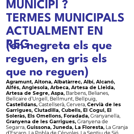
MUNICIPI ?
TERMES MUNICIPALS
ACTUALMENT EN
REG
(en negreta els que
reguen, en gris els
que no reguen)
Agramunt, Aitona, Albatàrrec, Albí, Alcanó,
Alfés, Anglesola, Arbeca, Artesa de Lleida,
Artesa de Segre, Aspa,
Barbens, Belianes,
Bellcaire d’Urgell, Bellmunt, Bellpuig,
Castelldans,
Castellserà, Cervera,
Cervià de les
Garrigues, Ciutadilla, Cubells, El Cogul, El
Soleràs, Els Omellons, Foradada,
Granyanella,
Granyena de les Garrigues,
Granyena de
Segarra,
Guissona, Juneda, La Floresta,
La Granja
d’Escarp, La Pobla de Cérvoles, La Sentiu de Sió,