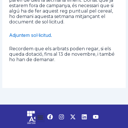
parell de dies la setmana vinent. Donat que ja
estarem fora de campanya, és necessari que si
algú ha de fer aquest reg puntual pel cereal,
ho demani aquesta setmana mitjançant el
document de sol·licitud.
Adjuntem sol·licitud.
Recordem que els arbrats poden regar, si els
queda dotació, fins al 13 de novembre, i també
ho han de demanar.
F
I
X
L
Y
a
n
-
i
o
c
s
t
n
u