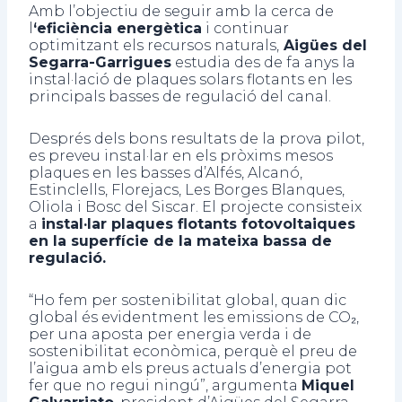
Amb l’objectiu de seguir amb la cerca de
l
‘eficiència energètica
i continuar
optimitzant els recursos naturals,
Aigües del
Segarra-Garrigues
estudia des de fa anys la
instal·lació de plaques solars flotants en les
principals basses de regulació del canal.
Després dels bons resultats de la prova pilot,
es preveu instal·lar en els pròxims mesos
plaques en les basses d’Alfés, Alcanó,
Estinclells, Florejacs, Les Borges Blanques,
Oliola i Bosc del Siscar. El projecte consisteix
a
instal·lar plaques flotants fotovoltaiques
en la superfície de la mateixa bassa de
regulació.
“Ho fem per sostenibilitat global, quan dic
global és evidentment les emissions de CO₂,
per una aposta per energia verda i de
sostenibilitat econòmica, perquè el preu de
l’aigua amb els preus actuals d’energia pot
fer que no regui ningú”, argumenta
Miquel