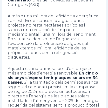
Galvarriato
, president d’Aigües del Segarra
Garrigues (ASG).
A més d’una millora de l’eficiència energètica
i un estalvi del consum d’aigua, aquest
projecte no resta hectàrees agrícoles i
suposa una reducció de l’impacte
mediambiental i una millora del rendiment.
En situar-se damunt de l’aigua, evita
l’evaporació i la proliferació d’algues i, al
mateix temps, millora l’eficiència de les
pròpies plaques per la refrigeració
d’aquestes.
Aquesta és una primera fase d’un projecte
més ambiciós d’energia renovable.
En cinc o
sis anys s’espera tenir plaques solars en 34
basses.
Si la tramitació dels permisos avança
segons el calendari previst, en la campanya
de reg de 2024, es preveu un autoconsum
directe de l’energia de les plaques solars
instal·lades d’almenys en un 20% de l’energia
requerida pel sistema, sent la producció total