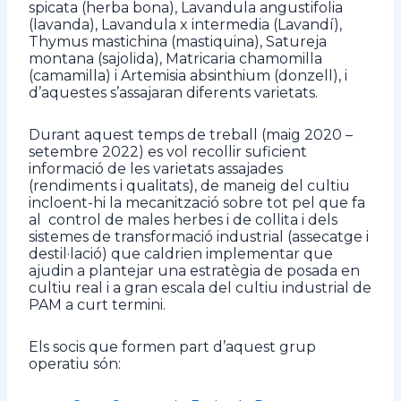
spicata (herba bona), Lavandula angustifolia
(lavanda), Lavandula x intermedia (Lavandí),
Thymus mastichina (mastiquina), Satureja
montana (sajolida), Matricaria chamomilla
(camamilla) i Artemisia absinthium (donzell), i
d’aquestes s’assajaran diferents varietats.
Durant aquest temps de treball (maig 2020 –
setembre 2022) es vol recollir suficient
informació de les varietats assajades
(rendiments i qualitats), de maneig del cultiu
incloent-hi la mecanització sobre tot pel que fa
al control de males herbes i de collita i dels
sistemes de transformació industrial (assecatge i
destil·lació) que caldrien implementar que
ajudin a plantejar una estratègia de posada en
cultiu real i a gran escala del cultiu industrial de
PAM a curt termini.
Els socis que formen part d’aquest grup
operatiu són: