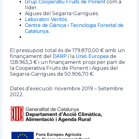
Grup Cooperatiu Fruits de Ponent
com a
líder.
Aigües del Segarra-Garrigues.
Laboratori Ventós
.
Centre de Ciència i Tecnologia Forestal de
Catalunya.
El pressupost total és de 179.870,00 € amb un
DARP
Unió Europea
finançament del
i la
de
128.963,3 € i un finançament propi per part de
la Cooperativa Fruits de Ponent i Aigües del
Segarra-Garrigues de 50.906,70 €.
Dates d’execució: novembre 2019 – Setembre
2022.