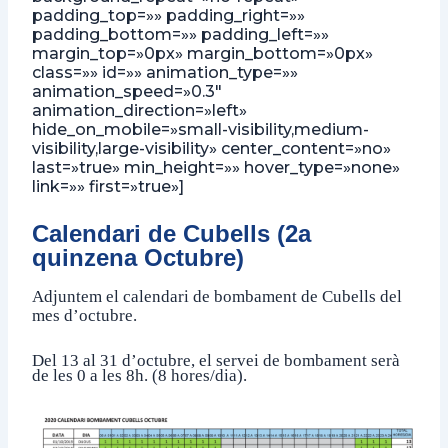
padding_top=»» padding_right=»»
padding_bottom=»» padding_left=»»
margin_top=»0px» margin_bottom=»0px»
class=»» id=»» animation_type=»»
animation_speed=»0.3″
animation_direction=»left»
hide_on_mobile=»small-visibility,medium-
visibility,large-visibility» center_content=»no»
last=»true» min_height=»» hover_type=»none»
link=»» first=»true»]
Calendari de Cubells (2a
quinzena Octubre
)
Adjuntem el calendari de bombament de Cubells del
mes d’octubre.
Del 13 al 31 d’octubre, el servei de bombament serà
de les 0 a les 8h. (8 hores/dia).