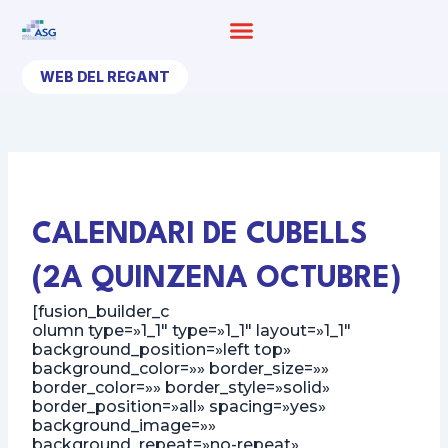
Ir
al
contenido
WEB DEL REGANT
CALENDARI DE CUBELLS
(2A QUINZENA OCTUBRE)
[fusion_builder_c
olumn type=»1_1″ type=»1_1″ layout=»1_1″
background_position=»left top»
background_color=»» border_size=»»
border_color=»» border_style=»solid»
border_position=»all» spacing=»yes»
background_image=»»
background_repeat=»no-repeat»