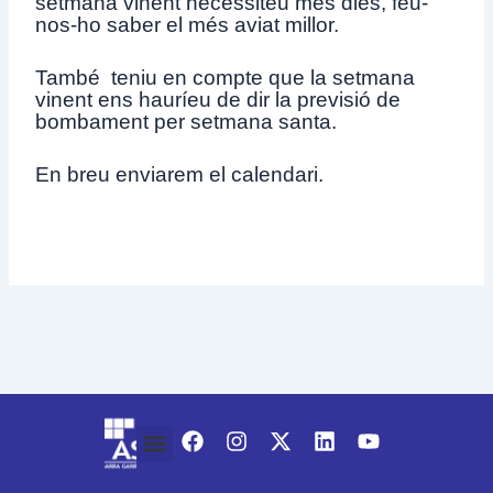
setmana vinent necessiteu més dies, feu-
nos-ho saber el més aviat millor.
També teniu en compte que la setmana
vinent ens hauríeu de dir la previsió de
bombament per setmana santa.
En breu enviarem el calendari.
F
I
X
L
Y
a
n
-
i
o
c
s
t
n
u