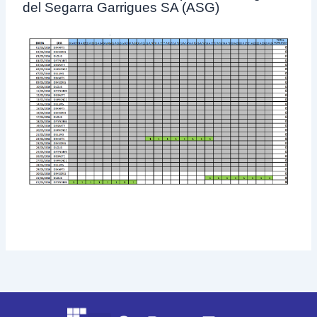
del Segarra Garrigues SA (ASG)
F
I
X
L
Y